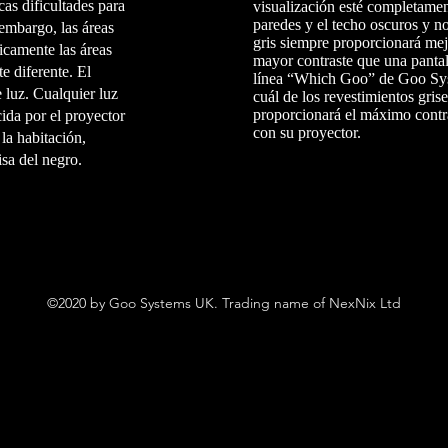
as dificultades para
visualización esté completament
paredes y el techo oscuros y no
 embargo, las áreas
gris siempre proporcionará mej
icamente las áreas
mayor contraste que una panta
e diferente. El
línea “Which Goo” de
Goo Syst
 luz. Cualquier luz
cuál de los revestimientos gri
proporcionará el máximo contra
ida por el proyector
con su proyector.
 la habitación,
sa del negro.
©2020 by Goo Systems UK. Trading name of NexNix Ltd