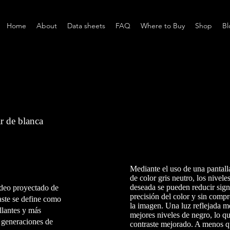
Home
About
Data sheets
FAQ
Where to Buy
Shop
Bl
r de blanca
Mediante el uso de una pantalla
de color gris neutro, los nivele
deseada se pueden reducir signi
ideo proyectado de
precisión del color y sin comp
raste se define como
la imagen. Una luz reflejada m
illantes y más
mejores niveles de negro, lo qu
 generaciones de
contraste mejorado. A menos qu