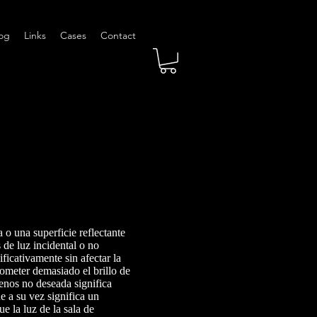
og
Links
Cases
Contact
 o una superficie reflectante
s de luz incidental o no
ficativamente sin afectar la
rometer demasiado el brillo de
enos no deseada significa
e a su vez significa un
e la luz de la sala de